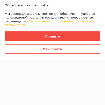
Обработка файлов cookie
О нас
Мы используем файлы cookies для обеспечения удобства
пользователей портала и предоставления персональных
Контакты
рекомендаций.
Вы можете настроить файлы cookies или
отключить их.
Доставка и оплата
Принять
График работы
Отклонить
Полная версия сайта
Политика обработки cookies
Сайт создан на платформе Deal.by
Информация для покупателя