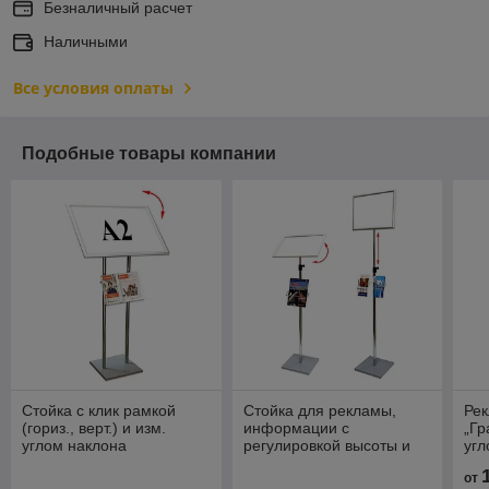
Безналичный расчет
Наличными
Все условия оплаты
Подобные товары компании
Стойка с клик рамкой
Стойка для рекламы,
Рек
(гориз., верт.) и изм.
информации с
„Гр
углом наклона
регулировкой высоты и
угл
угла наклона рамки (с
ра
от
карманами)