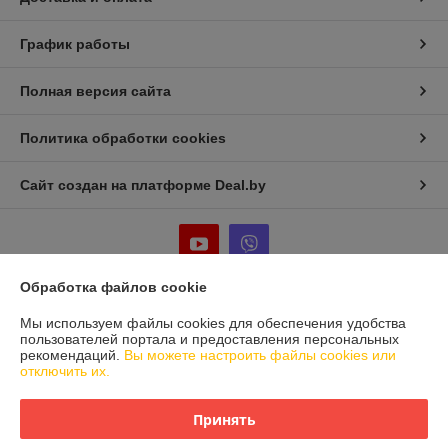
График работы
Полная версия сайта
Политика обработки cookies
Сайт создан на платформе Deal.by
Обработка файлов cookie
Информация для покупателя
Мы используем файлы cookies для обеспечения удобства
пользователей портала и предоставления персональных
Юридическое лицо:
Частное предприятие «Фабрика Плексолл»
рекомендаций.
Вы можете настроить файлы cookies или
220007, РБ, г. Минск, ул. Фабрициуса 8, офис 1
отключить их.
Регистрационный номер ЕГР: 192555222
Принять
УНП: 192555222