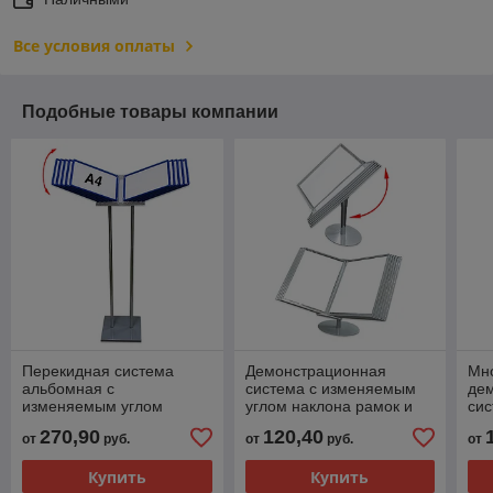
Все условия оплаты
Подобные товары компании
Перекидная система
Демонстрационная
Мн
альбомная с
система с изменяемым
де
изменяемым углом
углом наклона рамок и
сис
наклона рамок
утяжелённым
хро
270,90
120,40
от
руб.
от
руб.
от
металлическим
из
основанием
нак
Купить
Купить