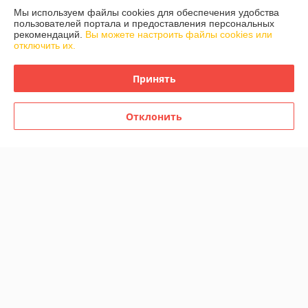
Мы используем файлы cookies для обеспечения удобства
пользователей портала и предоставления персональных
Контакты
рекомендаций.
Вы можете настроить файлы cookies или
отключить их.
Доставка и оплата
Принять
График работы
Отклонить
Полная версия сайта
Политика обработки cookies
Сайт создан на платформе Deal.by
Информация для покупателя
Юридическое лицо:
Частное предприятие «Фабрика Плексолл»