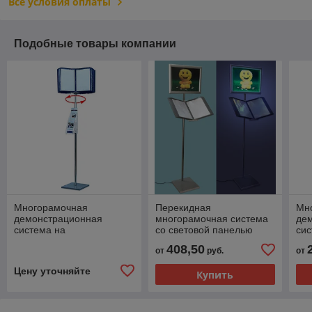
Все условия оплаты
Подобные товары компании
Многорамочная
Перекидная
Мн
демонстрационная
многорамочная система
де
система на
со световой панелью
сис
хромированМногорамочная
хр
408,50
от
руб.
от
перекидная система
«Феона»
Цену уточняйте
Купить