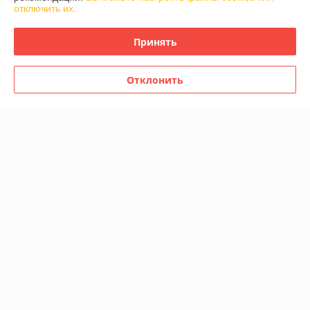
отключить их.
Доставка и оплата
Принять
График работы
Отклонить
Полная версия сайта
Политика обработки cookies
Сайт создан на платформе Deal.by
Информация для покупателя
Юридическое лицо:
Частное предприятие «Фабрика Плексолл»
220007, РБ, г. Минск, ул. Фабрициуса 8, офис 1
Регистрационный номер ЕГР: 192555222