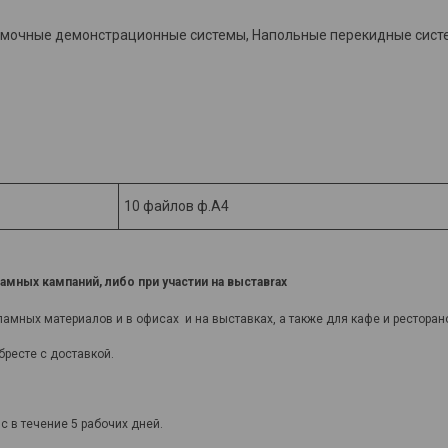
мочные демонстрационные системы, Напольные перекидные систе
10 файлов ф.А4
мных кампаний, либо при участии на выставrах
мных материалов и в офисах и на выставках, а также для кафе и ресторан
бресте с доставкой.
 в течение 5 рабочих дней.