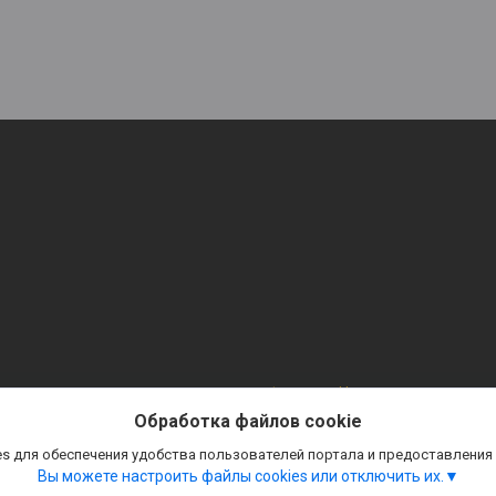
Сайт создан на платформе Deal.by
Политика обработки файлов cookies
Обработка файлов cookie
ТАБЛИЧКИ. СТЕНДЫ. ВСЕ ДЛЯ ОФОРМЛЕНИЯ. |
Пожаловаться на контент
s для обеспечения удобства пользователей портала и предоставления
Select Language
▼
Вы можете настроить файлы cookies или отключить их.