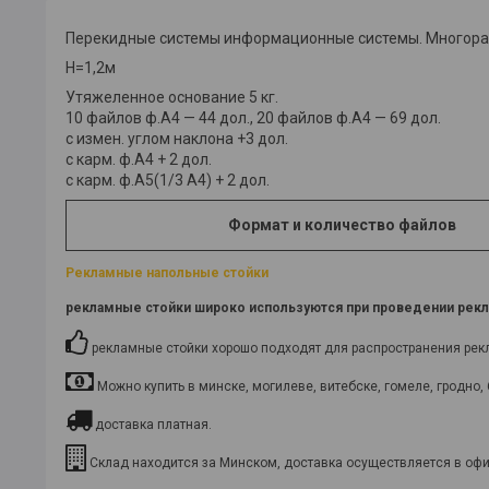
Перекидные системы информационные системы. Многора
H=1,2м
Утяжеленное основание 5 кг.
10 файлов ф.А4 — 44 дол., 20 файлов ф.А4 — 69 дол.
c измен. углом наклона +3 дол.
с карм. ф.А4 + 2 дол.
с карм. ф.А5(1/3 А4) + 2 дол.
Формат и количество файлов
Рекламные напольные стойки
рекламные стойки
широко используются при проведении рекла
рекламные стойки хорошо подходят для распространения рекла
Можно купить в минске, могилеве, витебске, гомеле, гродно, 
доставка платная.
Склад находится за Минском, доставка осуществляется в офис